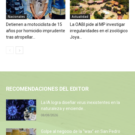
Nacionales
Actualidad
Detienen a motociclista de 15
La OABI pide al MP investigar
años por homicidio imprudente
irregularidades en el zoológico
tras atropellar...
Joya...
RECOMENDACIONES DEL EDITOR
La IA logra diseñar virus inexistentes en la
naturaleza y enciende...
08/08/2026
Golpe al negocio de la “wax” en San Pedro