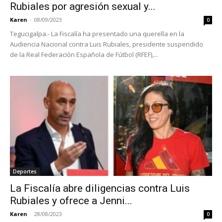
Rubiales por agresión sexual y...
Karen
-
08/09/2023
0
Tegucigalpa.- La Fiscalía ha presentado una querella en la
Audiencia Nacional contra Luis Rubiales, presidente suspendido
de la Real Federación Española de Fútbol (RFEF),...
Deportes
La Fiscalía abre diligencias contra Luis
Rubiales y ofrece a Jenni...
Karen
-
28/08/2023
0