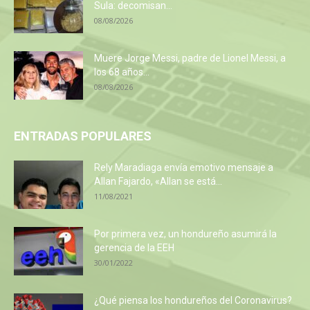
Sula: decomisan...
08/08/2026
Muere Jorge Messi, padre de Lionel Messi, a
los 68 años...
08/08/2026
ENTRADAS POPULARES
Rely Maradiaga envía emotivo mensaje a
Allan Fajardo, «Allan se está...
11/08/2021
Por primera vez, un hondureño asumirá la
gerencia de la EEH
30/01/2022
¿Qué piensa los hondureños del Coronavirus?