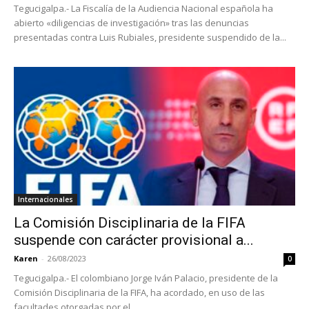
Tegucigalpa.- La Fiscalía de la Audiencia Nacional española ha
abierto «diligencias de investigación» tras las denuncias
presentadas contra Luis Rubiales, presidente suspendido de la...
Internacionales
La Comisión Disciplinaria de la FIFA
suspende con carácter provisional a...
Karen
-
26/08/2023
0
Tegucigalpa.- El colombiano Jorge Iván Palacio, presidente de la
Comisión Disciplinaria de la FIFA, ha acordado, en uso de las
facultades otorgadas por el...