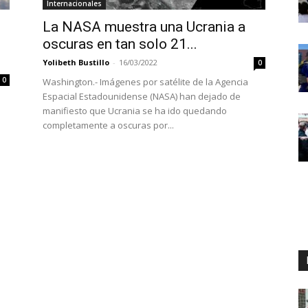
Internacionales
La NASA muestra una Ucrania a
s
oscuras en tan solo 21...
Yolibeth Bustillo
-
16/03/2022
0
0
Washington.- Imágenes por satélite de la Agencia
Espacial Estadounidense (NASA) han dejado de
manifiesto que Ucrania se ha ido quedando
completamente a oscuras por...