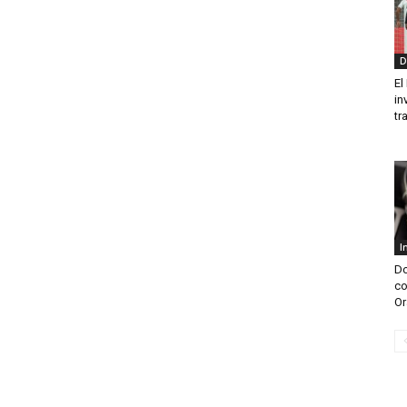
D
El
in
tra
I
Do
co
Or