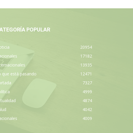
ATEGORÍA POPULAR
ticia
20954
acionales
17182
ternacionales
13935
o que está pasando
12471
ortada
7327
lítica
4999
tualidad
4874
lud
4042
acionales
4009