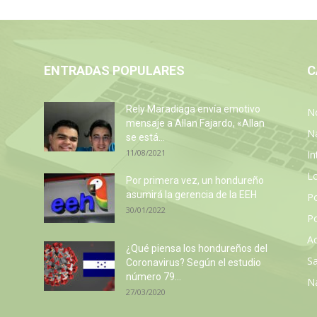
ENTRADAS POPULARES
C
Rely Maradiaga envía emotivo
No
mensaje a Allan Fajardo, «Allan
N
se está...
11/08/2021
In
L
Por primera vez, un hondureño
asumirá la gerencia de la EEH
P
30/01/2022
Po
Ac
¿Qué piensa los hondureños del
Sa
Coronavirus? Según el estudio
número 79...
N
27/03/2020