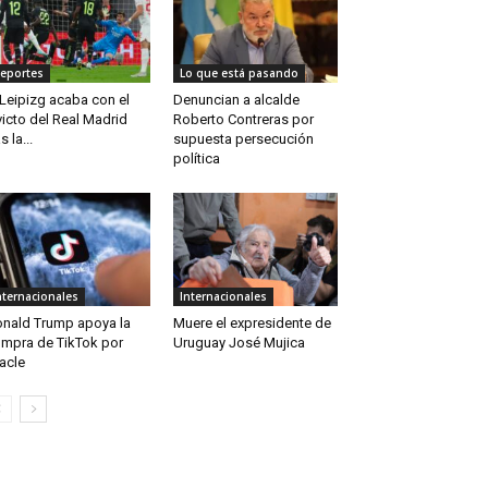
eportes
Lo que está pasando
 Leipizg acaba con el
Denuncian a alcalde
victo del Real Madrid
Roberto Contreras por
s la...
supuesta persecución
política
nternacionales
Internacionales
nald Trump apoya la
Muere el expresidente de
mpra de TikTok por
Uruguay José Mujica
acle