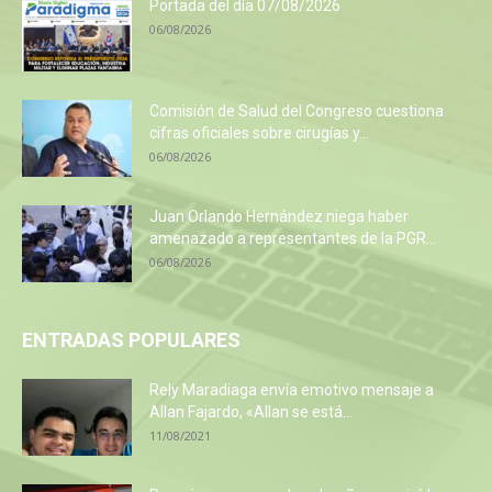
Portada del día 07/08/2026
06/08/2026
Comisión de Salud del Congreso cuestiona
cifras oficiales sobre cirugías y...
06/08/2026
Juan Orlando Hernández niega haber
amenazado a representantes de la PGR...
06/08/2026
ENTRADAS POPULARES
Rely Maradiaga envía emotivo mensaje a
Allan Fajardo, «Allan se está...
11/08/2021