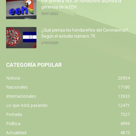
Por primera vez, un hondureño asumirá la
gerencia de la EEH
30/01/2022
¿Qué piensa los hondureños del Coronavirus?
Según el estudio número 79...
27/03/2020
CATEGORÍA POPULAR
Noticia
20954
Nacionales
17180
Internacionales
13933
Lo que está pasando
12471
Portada
7327
Política
4999
Actualidad
4873