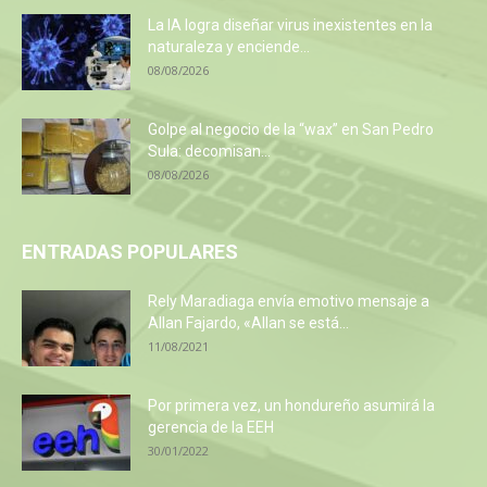
La IA logra diseñar virus inexistentes en la
naturaleza y enciende...
08/08/2026
Golpe al negocio de la “wax” en San Pedro
Sula: decomisan...
08/08/2026
ENTRADAS POPULARES
Rely Maradiaga envía emotivo mensaje a
Allan Fajardo, «Allan se está...
11/08/2021
Por primera vez, un hondureño asumirá la
gerencia de la EEH
30/01/2022