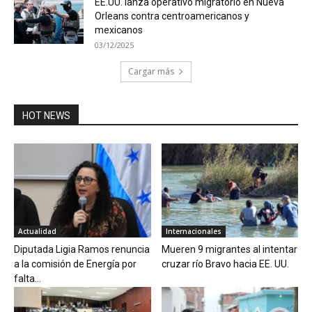
EE.UU. lanza operativo migratorio en Nueva
Orleans contra centroamericanos y
mexicanos
03/12/2025
Cargar más
HOT NEWS
Actualidad
Internacionales
Diputada Ligia Ramos renuncia
Mueren 9 migrantes al intentar
a la comisión de Energía por
cruzar río Bravo hacia EE. UU.
falta...