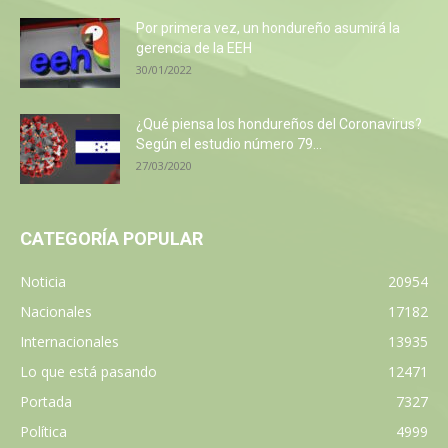
Por primera vez, un hondureño asumirá la
gerencia de la EEH
30/01/2022
¿Qué piensa los hondureños del Coronavirus?
Según el estudio número 79...
27/03/2020
CATEGORÍA POPULAR
Noticia
20954
Nacionales
17182
Internacionales
13935
Lo que está pasando
12471
Portada
7327
Política
4999