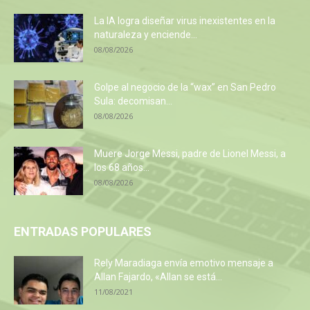
La IA logra diseñar virus inexistentes en la
naturaleza y enciende...
08/08/2026
Golpe al negocio de la “wax” en San Pedro
Sula: decomisan...
08/08/2026
Muere Jorge Messi, padre de Lionel Messi, a
los 68 años...
08/08/2026
ENTRADAS POPULARES
Rely Maradiaga envía emotivo mensaje a
Allan Fajardo, «Allan se está...
11/08/2021