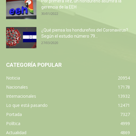
Por primera vez, un hondureño asumirá la
gerencia de la EEH
30/01/2022
¿Qué piensa los hondureños del Coronavirus?
Según el estudio número 79...
27/03/2020
CATEGORÍA POPULAR
Noticia
20954
Nacionales
17178
Internacionales
13932
Lo que está pasando
12471
Portada
7327
Política
4999
Actualidad
4869