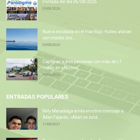
Portada del día 06/08/2026
05/08/2026
Nueva escalada en el mar Rojo: hutíes atacan
con misiles dos...
05/08/2026
Capturan a tres personas con más de L1
millón en efectivo...
05/08/2026
ENTRADAS POPULARES
Rely Maradiaga envía emotivo mensaje a
Allan Fajardo, «Allan se está...
11/08/2021