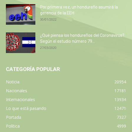
Por primera vez, un hondureño asumirá la
gerencia de la EEH
30/01/2022
¿Qué piensa los hondureños del Coronavirus?
Según el estudio número 79...
27/03/2020
CATEGORÍA POPULAR
Noticia
20954
Nacionales
17181
Internacionales
13934
Lo que está pasando
12471
Portada
7327
Política
4999