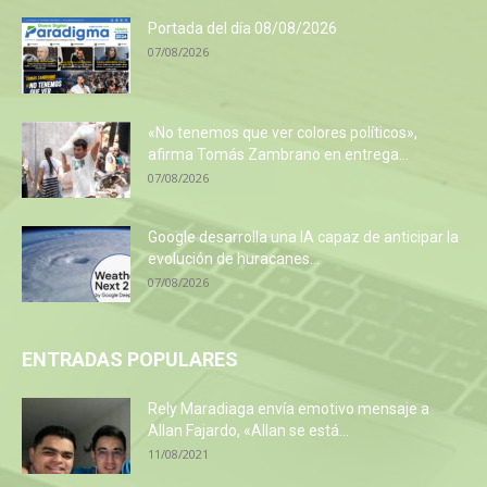
Portada del día 08/08/2026
07/08/2026
«No tenemos que ver colores políticos»,
afirma Tomás Zambrano en entrega...
07/08/2026
Google desarrolla una IA capaz de anticipar la
evolución de huracanes...
07/08/2026
ENTRADAS POPULARES
Rely Maradiaga envía emotivo mensaje a
Allan Fajardo, «Allan se está...
11/08/2021