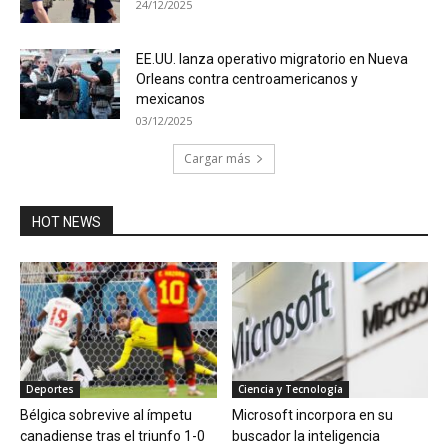
24/12/2025
EE.UU. lanza operativo migratorio en Nueva
Orleans contra centroamericanos y
mexicanos
03/12/2025
Cargar más
HOT NEWS
Deportes
Ciencia y Tecnología
Bélgica sobrevive al ímpetu
Microsoft incorpora en su
canadiense tras el triunfo 1-0
buscador la inteligencia