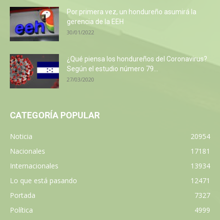
Por primera vez, un hondureño asumirá la
gerencia de la EEH
30/01/2022
¿Qué piensa los hondureños del Coronavirus?
Según el estudio número 79...
27/03/2020
CATEGORÍA POPULAR
Noticia
20954
Nacionales
17181
Internacionales
13934
Lo que está pasando
12471
Portada
7327
Política
4999