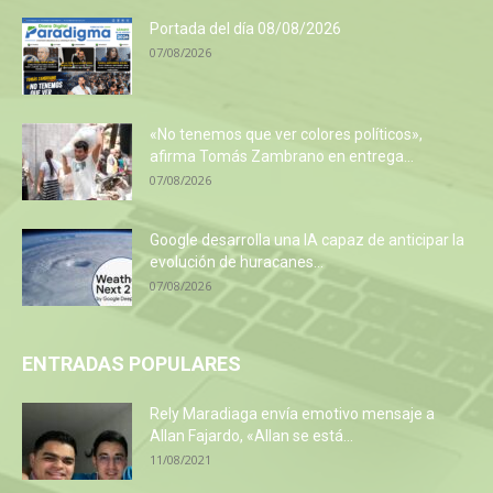
Portada del día 08/08/2026
07/08/2026
«No tenemos que ver colores políticos»,
afirma Tomás Zambrano en entrega...
07/08/2026
Google desarrolla una IA capaz de anticipar la
evolución de huracanes...
07/08/2026
ENTRADAS POPULARES
Rely Maradiaga envía emotivo mensaje a
Allan Fajardo, «Allan se está...
11/08/2021