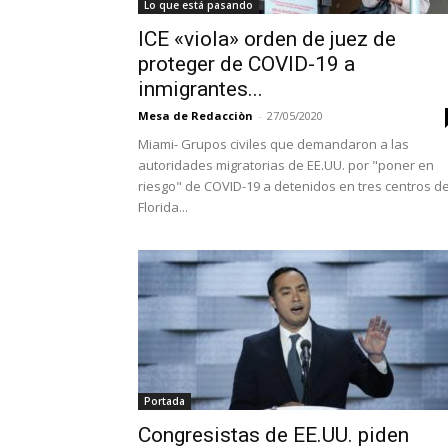
Lo que está pasando
ICE «viola» orden de juez de
proteger de COVID-19 a
inmigrantes...
Mesa de Redacciòn
-
27/05/2020
Miami- Grupos civiles que demandaron a las
autoridades migratorias de EE.UU. por "poner en
riesgo" de COVID-19 a detenidos en tres centros d
Florida...
Portada
Congresistas de EE.UU. piden