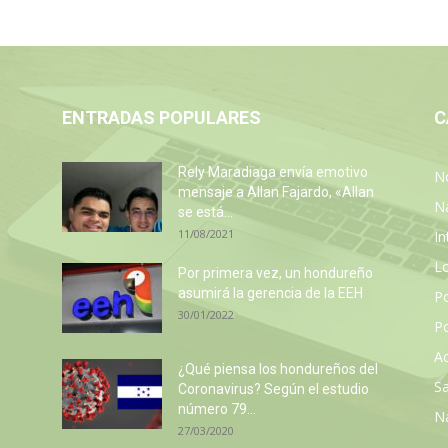
ENTRADAS POPULARES
C
z
Rely Maradiaga envía emotivo
No
mensaje a Allan Fajardo, «Allan
N
se está...
11/08/2021
In
L
Por primera vez, un hondureño
asumirá la gerencia de la EEH
P
30/01/2022
Po
Ac
¿Qué piensa los hondureños del
Sa
Coronavirus? Según el estudio
número 79...
N
27/03/2020