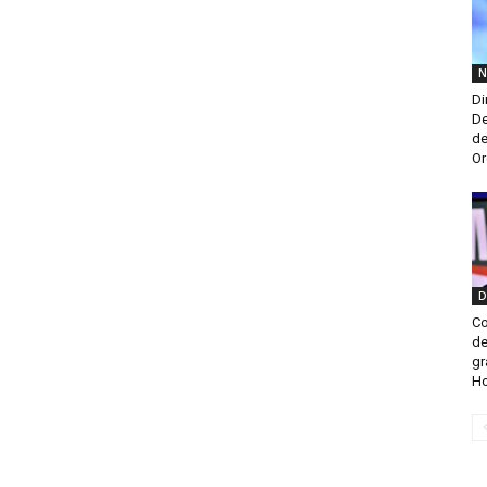
N
Di
De
de
Or
D
Co
de
gr
H