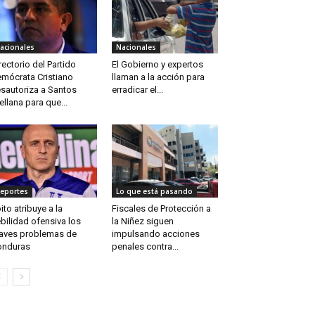
acionales
Nacionales
rectorio del Partido
El Gobierno y expertos
mócrata Cristiano
llaman a la acción para
sautoriza a Santos
erradicar el...
ellana para que...
eportes
Lo que está pasando
ito atribuye a la
Fiscales de Protección a
bilidad ofensiva los
la Niñez siguen
aves problemas de
impulsando acciones
onduras
penales contra...