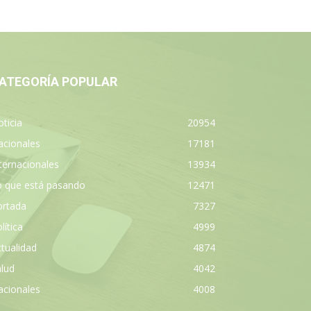
ATEGORÍA POPULAR
ticia
20954
acionales
17181
ternacionales
13934
o que está pasando
12471
ortada
7327
lítica
4999
tualidad
4874
lud
4042
acionales
4008