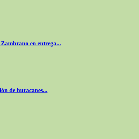
s Zambrano en entrega...
ión de huracanes...