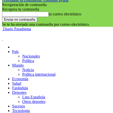
¿Olvidaste tu contraseña? consigue ayuda
Recuperación de contraseña
Recupera tu contraseña
tu correo electrónico
Se te ha enviado una contraseña por correo electrónico.
Diario Paradigma
País
Nacionales
Política
Mundo
Noticia
Política internacional
Economía
Salud
Farándula
Deportes
Liga Española
Otros deportes
Sucesos
Tecnología