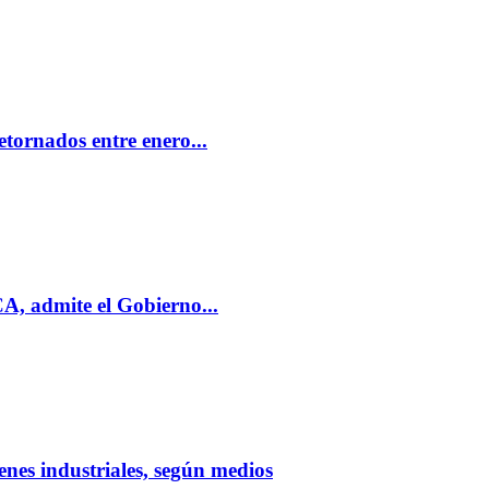
tornados entre enero...
, admite el Gobierno...
nes industriales, según medios