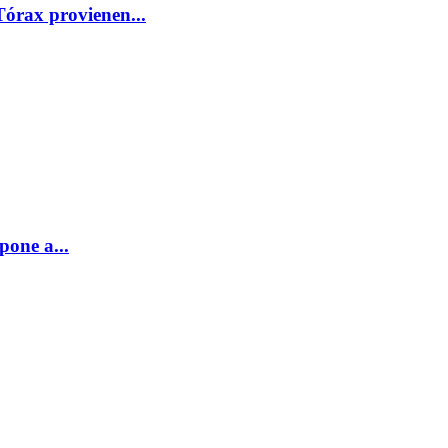
Tórax provienen...
one a...