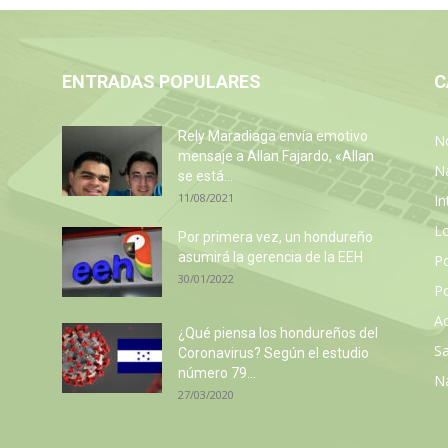
ENTRADAS POPULARES
C
Rely Maradiaga envía emotivo
No
mensaje a Allan Fajardo, «Allan
N
se está...
11/08/2021
In
L
Por primera vez, un hondureño
asumirá la gerencia de la EEH
P
30/01/2022
Po
Ac
z
¿Qué piensa los hondureños del
Sa
Coronavirus? Según el estudio
número 79...
N
27/03/2020