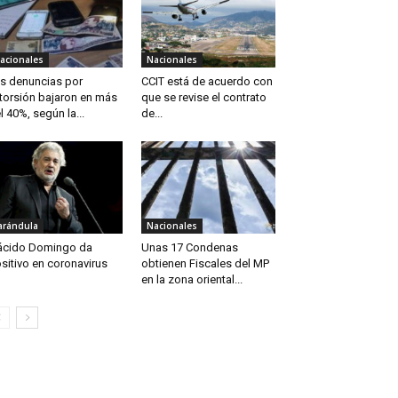
acionales
Nacionales
s denuncias por
CCIT está de acuerdo con
torsión bajaron en más
que se revise el contrato
l 40%, según la...
de...
arándula
Nacionales
ácido Domingo da
Unas 17 Condenas
sitivo en coronavirus
obtienen Fiscales del MP
en la zona oriental...