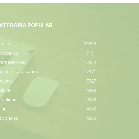
ATEGORÍA POPULAR
ticia
20954
acionales
17181
ternacionales
13934
o que está pasando
12471
ortada
7327
lítica
4999
tualidad
4874
lud
4042
acionales
4009