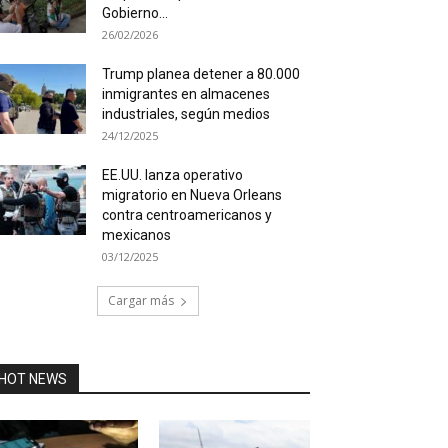
Gobierno...
26/02/2026
Trump planea detener a 80.000
inmigrantes en almacenes
industriales, según medios
24/12/2025
EE.UU. lanza operativo
migratorio en Nueva Orleans
contra centroamericanos y
mexicanos
03/12/2025
Cargar más
HOT NEWS