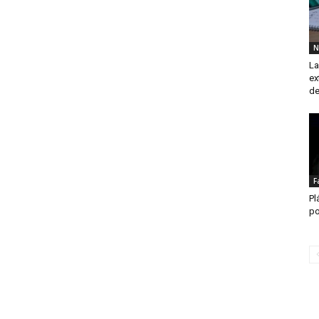
N
La
ex
de
F
Pl
po