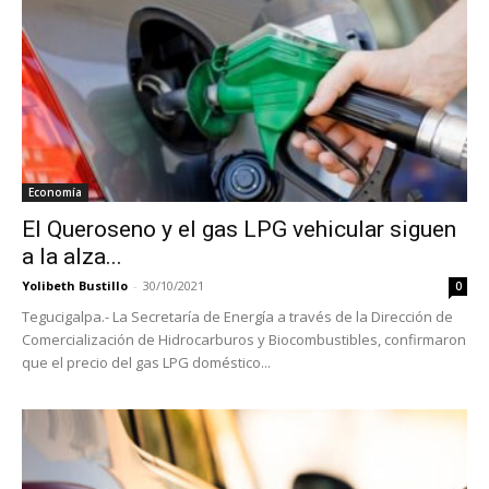
Economía
El Queroseno y el gas LPG vehicular siguen
a la alza...
Yolibeth Bustillo
-
30/10/2021
0
Tegucigalpa.- La Secretaría de Energía a través de la Dirección de
Comercialización de Hidrocarburos y Biocombustibles, confirmaron
que el precio del gas LPG doméstico...