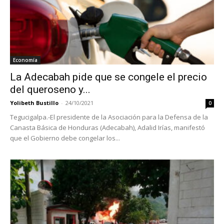
Economía
La Adecabah pide que se congele el precio
del queroseno y...
Yolibeth Bustillo
-
24/10/2021
0
Tegucigalpa.-El presidente de la Asociación para la Defensa de la
Canasta Básica de Honduras (Adecabah), Adalid Irías, manifestó
que el Gobierno debe congelar los...