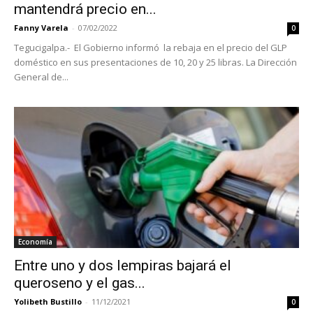
mantendrá precio en...
Fanny Varela
-
07/02/2022
0
Tegucigalpa.- El Gobierno informó la rebaja en el precio del GLP
doméstico en sus presentaciones de 10, 20 y 25 libras. La Dirección
General de...
Economía
Entre uno y dos lempiras bajará el
queroseno y el gas...
Yolibeth Bustillo
-
11/12/2021
0