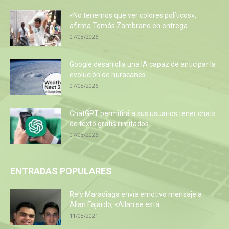
«No tenemos que ver colores políticos»,
afirma Tomás Zambrano en entrega...
07/08/2026
Google desarrolla una IA capaz de anticipar la
evolución de huracanes...
07/08/2026
ChatGPT permitirá a sus usuarios tener chats
de texto gratis ilimitados...
07/08/2026
ENTRADAS POPULARES
Rely Maradiaga envía emotivo mensaje a
Allan Fajardo, «Allan se está...
11/08/2021