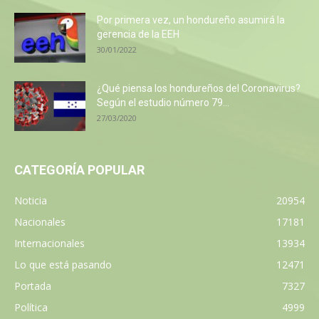
Por primera vez, un hondureño asumirá la
gerencia de la EEH
30/01/2022
¿Qué piensa los hondureños del Coronavirus?
Según el estudio número 79...
27/03/2020
CATEGORÍA POPULAR
Noticia
20954
Nacionales
17181
Internacionales
13934
Lo que está pasando
12471
Portada
7327
Política
4999