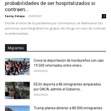
probabilidades de ser hospitalizados si
contraen...
Fanny Zelaya
-
29/09/2021
0
Desde el inicio de la pandemia por coronavirus se delinearon las
personas que integraban los grupos de riesgo en caso de contraer
la enfermedad....
Migrantes
Crece la deportación de hondureños con casi
19.500 retornados entre enero...
04/06/2026
EEUU deporta a 86 inmigrantes amparados
por DACA, admite el Gobierno...
26/02/2026
Trump planea detener a 80.000 inmigrantes