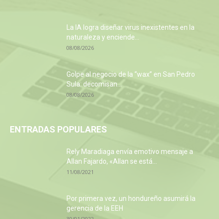
La IA logra diseñar virus inexistentes en la
naturaleza y enciende...
08/08/2026
Golpe al negocio de la “wax” en San Pedro
Sula: decomisan...
08/08/2026
ENTRADAS POPULARES
Rely Maradiaga envía emotivo mensaje a
Allan Fajardo, «Allan se está...
11/08/2021
Por primera vez, un hondureño asumirá la
gerencia de la EEH
30/01/2022