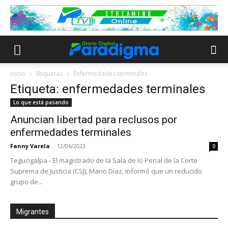
Inicio
Etiquetas
Enfermedades terminales
Etiqueta: enfermedades terminales
Lo que está pasando
Anuncian libertad para reclusos por
enfermedades terminales
Fanny Varela
-
12/06/2023
0
Tegucigalpa.- El magistrado de la Sala de lo Penal de la Corte
Suprema de Justicia (CSJ), Mario Díaz, informó que un reducido
grupo de...
Migrantes