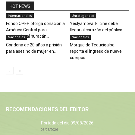
HOT NEWS
Internacionales
Uncategorized
Fondo OPEP otorga donación a
Yeslyamova: El cine debe
América Central para
llegar al corazón del público
responder al huracán...
Nacionales
Nacionales
Condena de 20 años a prisión
Morgue de Tegucigalpa
para asesino de mujer en...
reporta el ingreso de nueve
cuerpos
RECOMENDACIONES DEL EDITOR
Portada del día 09/08/2026
08/08/2026