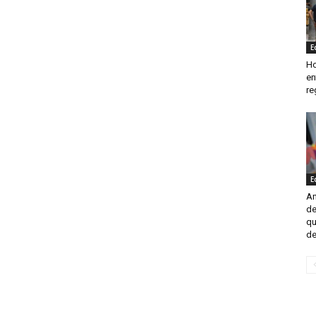
E
Ho
en
re
E
An
de
qu
de