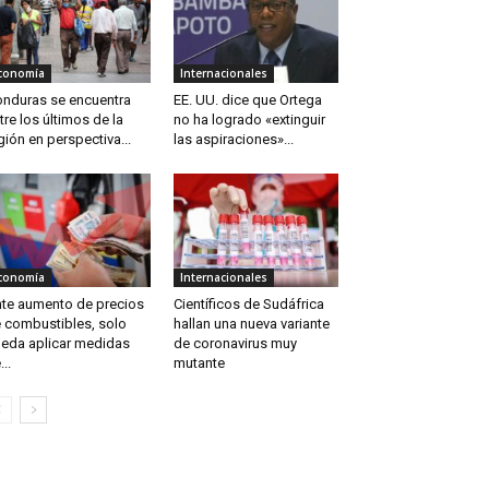
conomía
Internacionales
nduras se encuentra
EE. UU. dice que Ortega
tre los últimos de la
no ha logrado «extinguir
gión en perspectiva...
las aspiraciones»...
conomía
Internacionales
te aumento de precios
Científicos de Sudáfrica
 combustibles, solo
hallan una nueva variante
eda aplicar medidas
de coronavirus muy
...
mutante