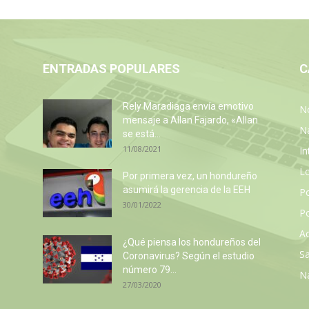
ENTRADAS POPULARES
C
Rely Maradiaga envía emotivo
No
mensaje a Allan Fajardo, «Allan
N
se está...
11/08/2021
In
L
Por primera vez, un hondureño
asumirá la gerencia de la EEH
P
30/01/2022
Po
Ac
z
¿Qué piensa los hondureños del
Sa
Coronavirus? Según el estudio
número 79...
N
27/03/2020