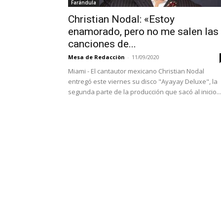
Farándula
Christian Nodal: «Estoy
enamorado, pero no me salen las
canciones de...
Mesa de Redacciòn
-
11/09/2020
Miami - El cantautor mexicano Christian Nodal
entregó este viernes su disco "Ayayay Deluxe", la
segunda parte de la producción que sacó al inicio...