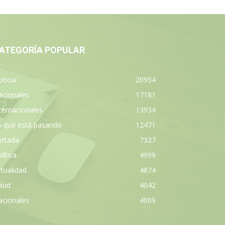
ATEGORÍA POPULAR
ticia
20954
acionales
17181
ternacionales
13934
o que está pasando
12471
ortada
7327
lítica
4999
tualidad
4874
lud
4042
acionales
4009