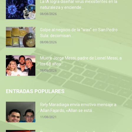
La IA logra diseñar virus inexistentes en la
naturaleza y enciende...
08/08/2026
Golpe al negocio de la “wax” en San Pedro
Sula: decomisan...
08/08/2026
Muere Jorge Messi, padre de Lionel Messi, a
los 68 años...
08/08/2026
ENTRADAS POPULARES
Rely Maradiaga envía emotivo mensaje a
Allan Fajardo, «Allan se está...
11/08/2021