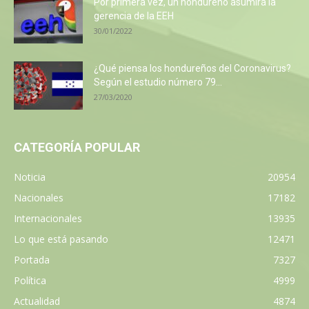
Por primera vez, un hondureño asumirá la
gerencia de la EEH
30/01/2022
¿Qué piensa los hondureños del Coronavirus?
Según el estudio número 79...
27/03/2020
CATEGORÍA POPULAR
Noticia
20954
Nacionales
17182
Internacionales
13935
Lo que está pasando
12471
Portada
7327
Política
4999
Actualidad
4874