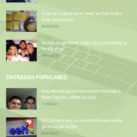
Golpe al negocio de la “wax” en San Pedro
Sula: decomisan...
08/08/2026
Muere Jorge Messi, padre de Lionel Messi, a
los 68 años...
08/08/2026
ENTRADAS POPULARES
Rely Maradiaga envía emotivo mensaje a
Allan Fajardo, «Allan se está...
11/08/2021
Por primera vez, un hondureño asumirá la
gerencia de la EEH
30/01/2022