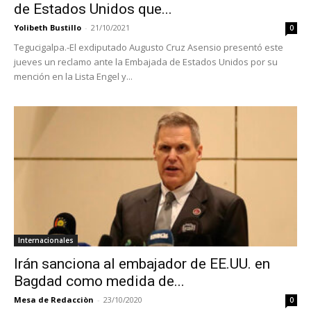
de Estados Unidos que...
Yolibeth Bustillo
-
21/10/2021
0
Tegucigalpa.-El exdiputado Augusto Cruz Asensio presentó este
jueves un reclamo ante la Embajada de Estados Unidos por su
mención en la Lista Engel y...
Internacionales
Irán sanciona al embajador de EE.UU. en
Bagdad como medida de...
Mesa de Redacciòn
-
23/10/2020
0