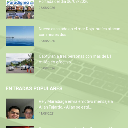
Portada del día 06/08/2026
05/08/2026
Nueva escalada en el mar Rojo: hutíes atacan
con misiles dos...
05/08/2026
Capturan a tres personas con más de L1
millón en efectivo...
05/08/2026
ENTRADAS POPULARES
Rely Maradiaga envía emotivo mensaje a
Allan Fajardo, «Allan se está...
11/08/2021