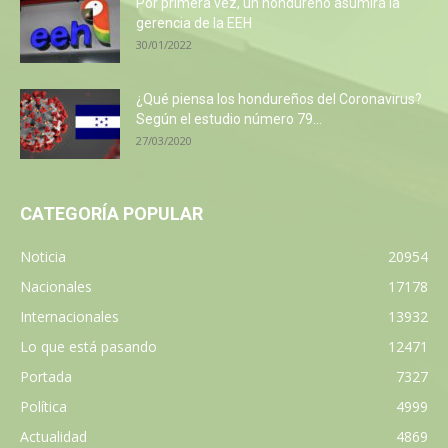
Por primera vez, un hondureño asumirá la
gerencia de la EEH
30/01/2022
¿Qué piensa los hondureños del Coronavirus?
Según el estudio número 79...
27/03/2020
CATEGORÍA POPULAR
Noticia
20954
Nacionales
17178
Internacionales
13932
Lo que está pasando
12471
Portada
7327
Política
4999
Actualidad
4869