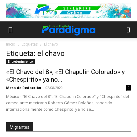
Inicio
Etiquetas
El chavo
Etiqueta: el chavo
Entretenimiento
«El Chavo del 8», «El Chapulín Colorado» y
«Chespirito» ya no...
Mesa de Redacciòn
-
02/08/2020
0
México - "El Chavo del 8", "El Chapulín Colorado" y "Chespirito" del
comediante mexicano Roberto Gómez Bolaños, conocido
internacionalmente como Chespirito, ya no se...
Migrantes