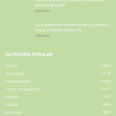
Por primera vez, un hondureño asumirá la
gerencia de la EEH
30/01/2022
¿Qué piensa los hondureños del Coronavirus?
Según el estudio número 79...
27/03/2020
CATEGORÍA POPULAR
Noticia
20954
Nacionales
17178
Internacionales
13932
Lo que está pasando
12471
Portada
7327
Política
4999
Actualidad
4869