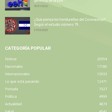
gerencia de la EEH
30/01/2022
¿Qué piensa los hondureños del Coronavirus?
Según el estudio número 79...
27/03/2020
CATEGORÍA POPULAR
Noticia
20954
Nacionales
17180
Internacionales
13933
Lo que está pasando
12471
Portada
7327
Política
4999
Actualidad
4873
Salud
4041