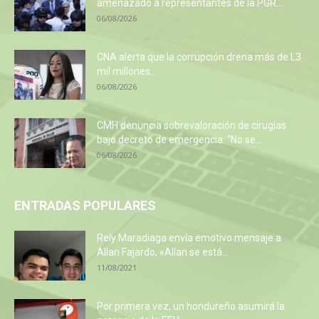
amenazado a representantes de la PGR...
06/08/2026
CNA alerta que la corrupción drena más de L3
mil millones...
06/08/2026
CMH denuncia sobrevaloración de cirugías
bajo decreto de emergencia: “No se...
06/08/2026
ENTRADAS POPULARES
Rely Maradiaga envía emotivo mensaje a
Allan Fajardo, «Allan se está...
11/08/2021
Por primera vez, un hondureño asumirá la