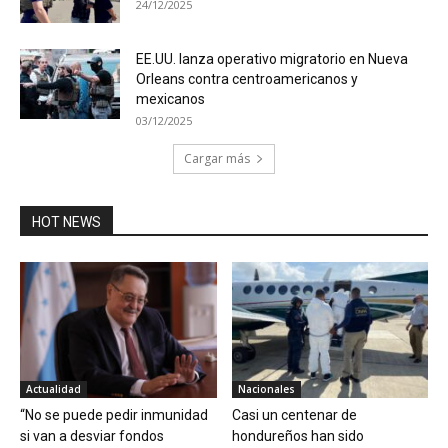
24/12/2025
EE.UU. lanza operativo migratorio en Nueva
Orleans contra centroamericanos y
mexicanos
03/12/2025
Cargar más
HOT NEWS
Actualidad
Nacionales
“No se puede pedir inmunidad
Casi un centenar de
si van a desviar fondos
hondureños han sido