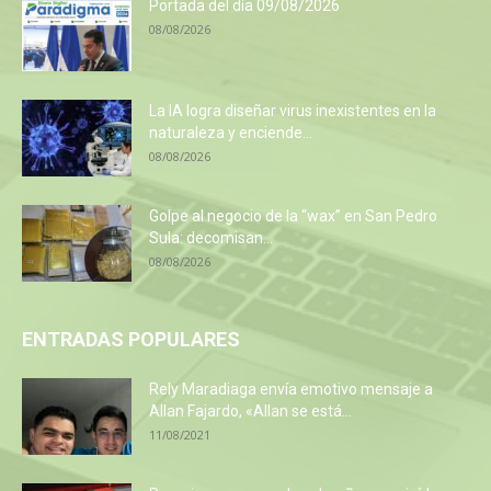
Portada del día 09/08/2026
08/08/2026
La IA logra diseñar virus inexistentes en la
naturaleza y enciende...
08/08/2026
Golpe al negocio de la “wax” en San Pedro
Sula: decomisan...
08/08/2026
ENTRADAS POPULARES
Rely Maradiaga envía emotivo mensaje a
Allan Fajardo, «Allan se está...
11/08/2021