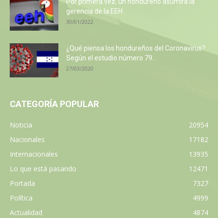
Por primera vez, un hondureño asumirá la
gerencia de la EEH
30/01/2022
¿Qué piensa los hondureños del Coronavirus?
Según el estudio número 79...
27/03/2020
CATEGORÍA POPULAR
Noticia
20954
Nacionales
17182
Internacionales
13935
Lo que está pasando
12471
Portada
7327
Política
4999
Actualidad
4874