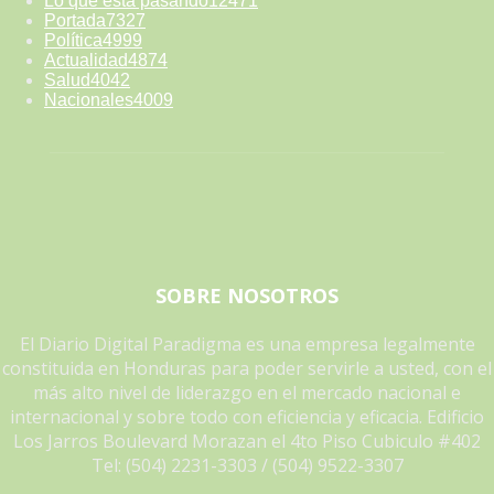
Lo que está pasando
12471
Portada
7327
Política
4999
Actualidad
4874
Salud
4042
Nacionales
4009
SOBRE NOSOTROS
El Diario Digital Paradigma es una empresa legalmente
constituida en Honduras para poder servirle a usted, con el
más alto nivel de liderazgo en el mercado nacional e
internacional y sobre todo con eficiencia y eficacia. Edificio
Los Jarros Boulevard Morazan el 4to Piso Cubiculo #402
Tel: (504) 2231-3303 / (504) 9522-3307