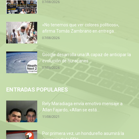
07/08/2026
«No tenemos que ver colores políticos»,
afirma Tomás Zambrano en entrega...
07/08/2026
Google desarrolla una IA capaz de anticipar la
evolución de huracanes...
07/08/2026
ENTRADAS POPULARES
Rely Maradiaga envía emotivo mensaje a
Allan Fajardo, «Allan se está...
11/08/2021
Por primera vez, un hondureño asumirá la