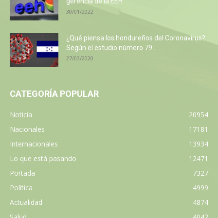
gerencia de la EEH
30/01/2022
¿Qué piensa los hondureños del Coronavirus?
Según el estudio número 79...
27/03/2020
CATEGORÍA POPULAR
Noticia
20954
Nacionales
17181
Internacionales
13934
Lo que está pasando
12471
Portada
7327
Política
4999
Actualidad
4874
Salud
4042