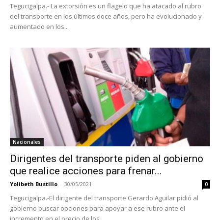
Tegucigalpa.- La extorsión es un flagelo que ha atacado al rubro
del transporte en los últimos doce años, pero ha evolucionado y
aumentado en los...
Nacionales
Dirigentes del transporte piden al gobierno
que realice acciones para frenar...
Yolibeth Bustillo
-
30/05/2021
0
Tegucigalpa.-El dirigente del transporte Gerardo Aguilar pidió al
gobierno buscar opciones para apoyar a ese rubro ante el
incremento en el precio de los...