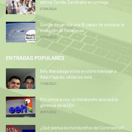
afirma Tomás Zambrano en entrega...
07/08/2026
Google desarrolla una IA capaz de anticipar la
evolución de huracanes...
07/08/2026
ENTRADAS POPULARES
Rely Maradiaga envía emotivo mensaje a
Allan Fajardo, «Allan se está...
11/08/2021
Por primera vez, un hondureño asumirá la
gerencia de la EEH
30/01/2022
¿Qué piensa los hondureños del Coronavirus?