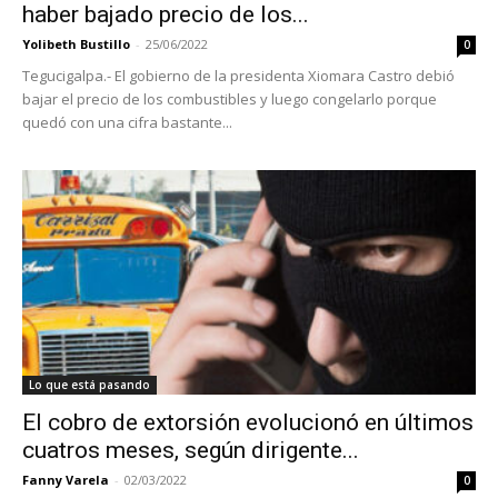
haber bajado precio de los...
Yolibeth Bustillo
-
25/06/2022
0
Tegucigalpa.- El gobierno de la presidenta Xiomara Castro debió
bajar el precio de los combustibles y luego congelarlo porque
quedó con una cifra bastante...
Lo que está pasando
El cobro de extorsión evolucionó en últimos
cuatros meses, según dirigente...
Fanny Varela
-
02/03/2022
0