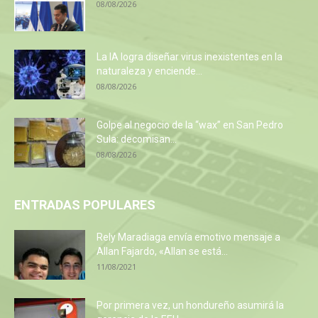
08/08/2026
La IA logra diseñar virus inexistentes en la
naturaleza y enciende...
08/08/2026
Golpe al negocio de la “wax” en San Pedro
Sula: decomisan...
08/08/2026
ENTRADAS POPULARES
Rely Maradiaga envía emotivo mensaje a
Allan Fajardo, «Allan se está...
11/08/2021
Por primera vez, un hondureño asumirá la