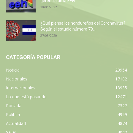
gerencia de la EEH
30/01/2022
¿Qué piensa los hondureños del Coronavirus?
Según el estudio número 79...
27/03/2020
CATEGORÍA POPULAR
Noticia
20954
Nacionales
17182
Internacionales
13935
Lo que está pasando
12471
Portada
7327
Política
4999
Actualidad
4874
Salud
4042