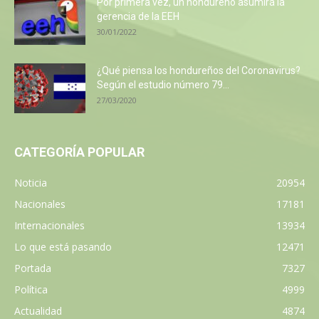
Por primera vez, un hondureño asumirá la
gerencia de la EEH
30/01/2022
¿Qué piensa los hondureños del Coronavirus?
Según el estudio número 79...
27/03/2020
CATEGORÍA POPULAR
Noticia
20954
Nacionales
17181
Internacionales
13934
Lo que está pasando
12471
Portada
7327
Política
4999
Actualidad
4874