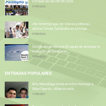
Portada del día 08/08/2026
07/08/2026
«No tenemos que ver colores políticos»,
afirma Tomás Zambrano en entrega...
07/08/2026
Google desarrolla una IA capaz de anticipar la
evolución de huracanes...
07/08/2026
ENTRADAS POPULARES
Rely Maradiaga envía emotivo mensaje a
Allan Fajardo, «Allan se está...
11/08/2021