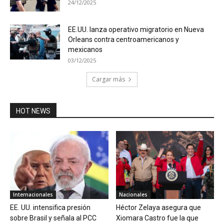
24/12/2025
EE.UU. lanza operativo migratorio en Nueva
Orleans contra centroamericanos y
mexicanos
03/12/2025
Cargar más
HOT NEWS
Internacionales
Nacionales
EE. UU. intensifica presión
Héctor Zelaya asegura que
sobre Brasil y señala al PCC
Xiomara Castro fue la que