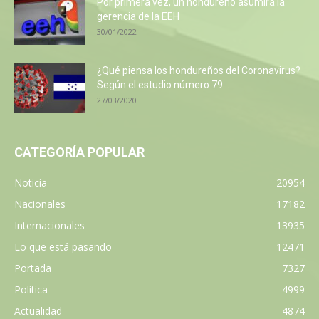
Por primera vez, un hondureño asumirá la
gerencia de la EEH
30/01/2022
¿Qué piensa los hondureños del Coronavirus?
Según el estudio número 79...
27/03/2020
CATEGORÍA POPULAR
Noticia
20954
Nacionales
17182
Internacionales
13935
Lo que está pasando
12471
Portada
7327
Política
4999
Actualidad
4874