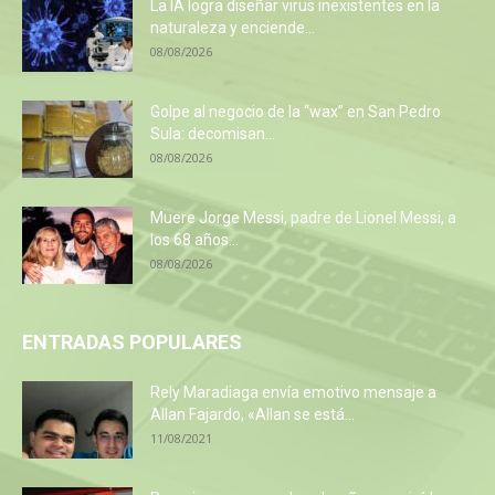
La IA logra diseñar virus inexistentes en la
naturaleza y enciende...
08/08/2026
Golpe al negocio de la “wax” en San Pedro
Sula: decomisan...
08/08/2026
Muere Jorge Messi, padre de Lionel Messi, a
los 68 años...
08/08/2026
ENTRADAS POPULARES
Rely Maradiaga envía emotivo mensaje a
Allan Fajardo, «Allan se está...
11/08/2021