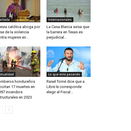
ortada
Internacionales
lesia católica aboga por
La Casa Blanca avisa que
se de la violencia
la barrera en Texas es
ntra mujeres en...
perjudicial...
ctualidad
Lo que está pasando
omberos hondureños
Rasel Tomé dice que a
portan 17 muertes en
Libre le corresponde
097 incendios
elegir el Fiscal...
tructurales en 2023