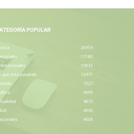
ATEGORÍA POPULAR
ticia
20954
acionales
17180
ternacionales
13933
o que está pasando
12471
ortada
7327
lítica
4999
tualidad
4873
lud
4042
acionales
4008