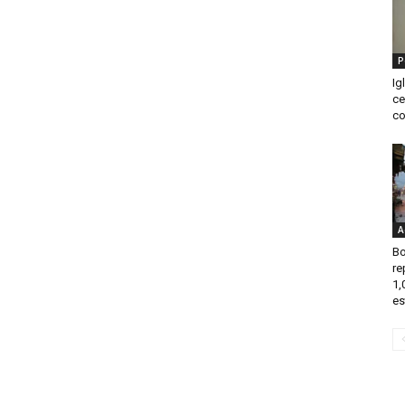
P
Ig
ce
co
A
B
re
1,
es