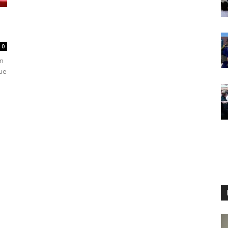
0
en
que