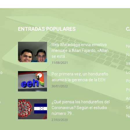
ENTRADAS POPULARES
C
Rely Maradiaga envía emotivo
No
mensaje a Allan Fajardo, «Allan
N
se está...
11/08/2021
In
L
so
Por primera vez, un hondureño
e
asumirá la gerencia de la EEH
P
30/01/2022
Po
Ac
a
¿Qué piensa los hondureños del
Sa
Coronavirus? Según el estudio
número 79...
N
27/03/2020