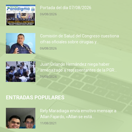
Portada del día 07/08/2026
06/08/2026
Comisión de Salud del Congreso cuestiona
cifras oficiales sobre cirugías y...
06/08/2026
Juan Orlando Hernández niega haber
amenazado a representantes de la PGR...
06/08/2026
ENTRADAS POPULARES
Rely Maradiaga envía emotivo mensaje a
Allan Fajardo, «Allan se está...
11/08/2021