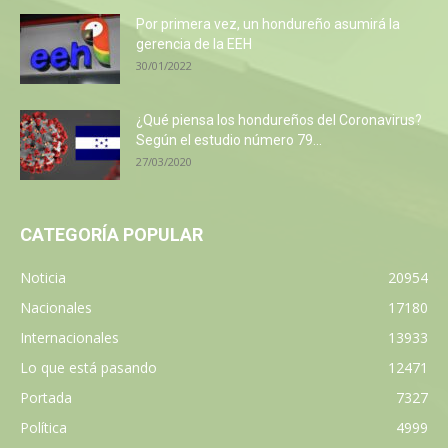
Por primera vez, un hondureño asumirá la
gerencia de la EEH
30/01/2022
¿Qué piensa los hondureños del Coronavirus?
Según el estudio número 79...
27/03/2020
CATEGORÍA POPULAR
Noticia
20954
Nacionales
17180
Internacionales
13933
Lo que está pasando
12471
Portada
7327
Política
4999