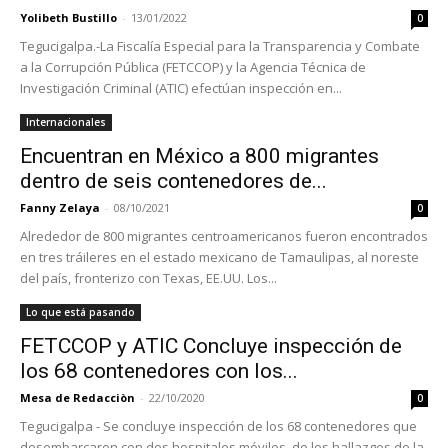
Yolibeth Bustillo
-
13/01/2022
0
Tegucigalpa.-La Fiscalía Especial para la Transparencia y Combate
a la Corrupción Pública (FETCCOP) y la Agencia Técnica de
Investigación Criminal (ATIC) efectúan inspección en...
Internacionales
Encuentran en México a 800 migrantes
dentro de seis contenedores de...
Fanny Zelaya
-
08/10/2021
0
Alrededor de 800 migrantes centroamericanos fueron encontrados
en tres tráileres en el estado mexicano de Tamaulipas, al noreste
del país, fronterizo con Texas, EE.UU. Los...
Lo que está pasando
FETCCOP y ATIC Concluye inspección de
los 68 contenedores con los...
Mesa de Redacciòn
-
22/10/2020
0
Tegucigalpa - Se concluye inspección de los 68 contenedores que
desembarcaron con dos hospitales móviles, de los hallazgos de la