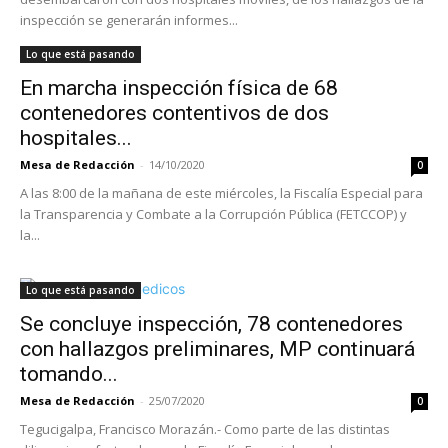
inspección se generarán informes...
Lo que está pasando
En marcha inspección física de 68
contenedores contentivos de dos
hospitales...
Mesa de Redacción
-
14/10/2020
0
A las 8:00 de la mañana de este miércoles, la Fiscalía Especial para
la Transparencia y Combate a la Corrupción Pública (FETCCOP) y
la...
Lo que está pasando
Se concluye inspección, 78 contenedores
con hallazgos preliminares, MP continuará
tomando...
Mesa de Redacción
-
25/07/2020
0
Tegucigalpa, Francisco Morazán.- Como parte de las distintas