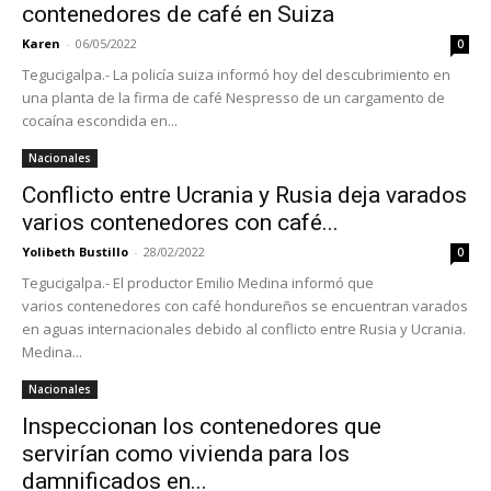
contenedores de café en Suiza
Karen
-
06/05/2022
0
Tegucigalpa.- La policía suiza informó hoy del descubrimiento en
una planta de la firma de café Nespresso de un cargamento de
cocaína escondida en...
Nacionales
Conflicto entre Ucrania y Rusia deja varados
varios contenedores con café...
Yolibeth Bustillo
-
28/02/2022
0
Tegucigalpa.- El productor Emilio Medina informó que
varios contenedores con café hondureños se encuentran varados
en aguas internacionales debido al conflicto entre Rusia y Ucrania.
Medina...
Nacionales
Inspeccionan los contenedores que
servirían como vivienda para los
damnificados en...