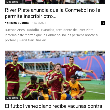
Deportes
River Plate anuncia que la Conmebol no le
permite inscribir otro...
Yolibeth Bustillo
-
18/05/2021
0
Buenos Aires.- Rodolfo D'Onofrio, presidente de River Plate,
informó este martes que la Conmebol no les permitió anotar al
portero juvenil Alan Díaz en...
Deportes
El fútbol venezolano recibe vacunas contra