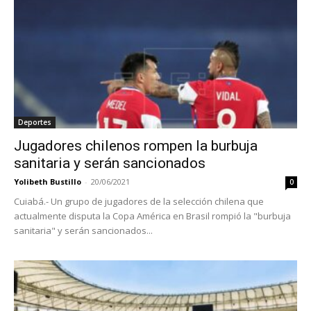
Deportes
Jugadores chilenos rompen la burbuja
sanitaria y serán sancionados
Yolibeth Bustillo
-
20/06/2021
0
Cuiabá.- Un grupo de jugadores de la selección chilena que
actualmente disputa la Copa América en Brasil rompió la "burbuja
sanitaria" y serán sancionados...