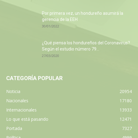
Por primera vez, un hondureño asumirá la
gerencia de la EEH
30/01/2022
¿Qué piensa los hondureños del Coronavirus?
Según el estudio número 79...
27/03/2020
CATEGORÍA POPULAR
Noticia
20954
Nacionales
17180
Internacionales
13933
Lo que está pasando
12471
Portada
7327
Política
4999