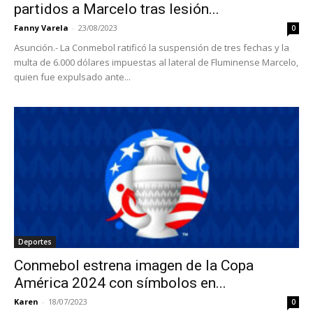
partidos a Marcelo tras lesión...
Fanny Varela
-
23/08/2023
0
Asunción.- La Conmebol ratificó la suspensión de tres fechas y la
multa de 6.000 dólares impuestas al lateral de Fluminense Marcelo,
quien fue expulsado ante...
Deportes
Conmebol estrena imagen de la Copa
América 2024 con símbolos en...
Karen
-
18/07/2023
0