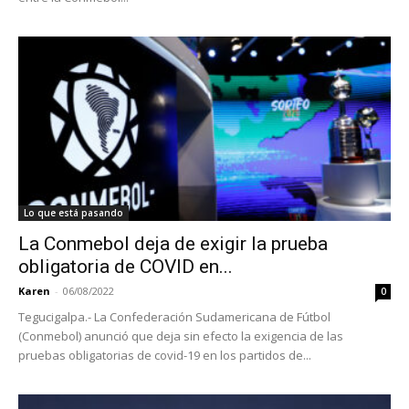
Lo que está pasando
La Conmebol deja de exigir la prueba
obligatoria de COVID en...
Karen
-
06/08/2022
0
Tegucigalpa.- La Confederación Sudamericana de Fútbol
(Conmebol) anunció que deja sin efecto la exigencia de las
pruebas obligatorias de covid-19 en los partidos de...