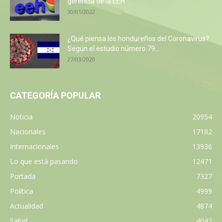
gerencia de la EEH
30/01/2022
¿Qué piensa los hondureños del Coronavirus?
Según el estudio número 79...
27/03/2020
CATEGORÍA POPULAR
Noticia
20954
Nacionales
17182
Internacionales
13936
Lo que está pasando
12471
Portada
7327
Política
4999
Actualidad
4874
Salud
4042