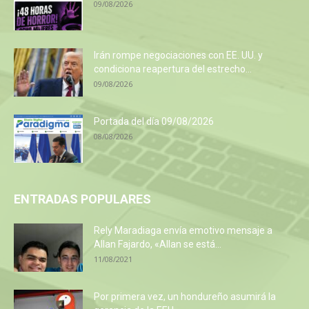
09/08/2026
Irán rompe negociaciones con EE. UU. y
condiciona reapertura del estrecho...
09/08/2026
Portada del día 09/08/2026
08/08/2026
ENTRADAS POPULARES
Rely Maradiaga envía emotivo mensaje a
Allan Fajardo, «Allan se está...
11/08/2021
Por primera vez, un hondureño asumirá la