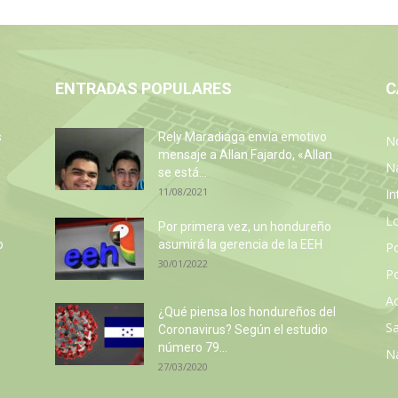
ENTRADAS POPULARES
C
s
Rely Maradiaga envía emotivo
No
mensaje a Allan Fajardo, «Allan
N
se está...
11/08/2021
In
L
Por primera vez, un hondureño
o
asumirá la gerencia de la EEH
P
30/01/2022
Po
Ac
¿Qué piensa los hondureños del
Sa
Coronavirus? Según el estudio
número 79...
N
27/03/2020