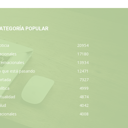
ATEGORÍA POPULAR
ticia
20954
acionales
17180
ternacionales
13934
o que está pasando
12471
ortada
7327
lítica
4999
tualidad
4874
lud
4042
acionales
4008