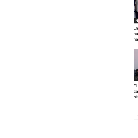
N
En
ha
na
I
El
ca
si