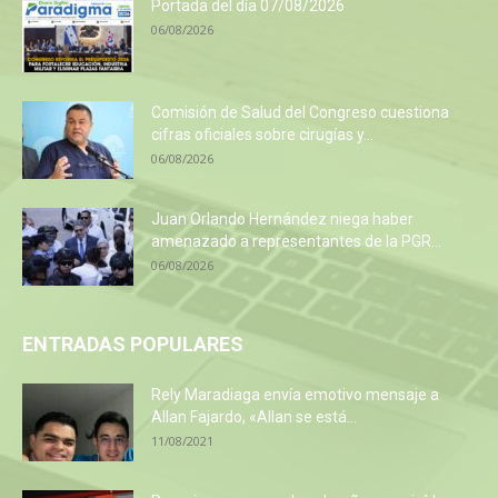
Portada del día 07/08/2026
06/08/2026
Comisión de Salud del Congreso cuestiona
cifras oficiales sobre cirugías y...
06/08/2026
Juan Orlando Hernández niega haber
amenazado a representantes de la PGR...
06/08/2026
ENTRADAS POPULARES
Rely Maradiaga envía emotivo mensaje a
Allan Fajardo, «Allan se está...
11/08/2021