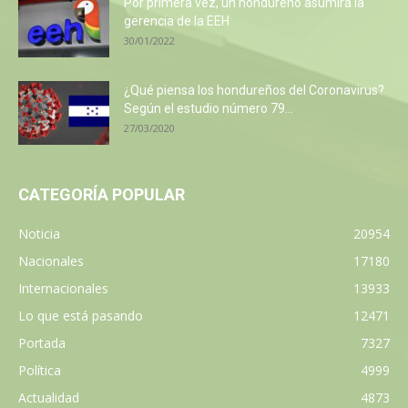
Por primera vez, un hondureño asumirá la
gerencia de la EEH
30/01/2022
¿Qué piensa los hondureños del Coronavirus?
Según el estudio número 79...
27/03/2020
CATEGORÍA POPULAR
Noticia
20954
Nacionales
17180
Internacionales
13933
Lo que está pasando
12471
Portada
7327
Política
4999
Actualidad
4873