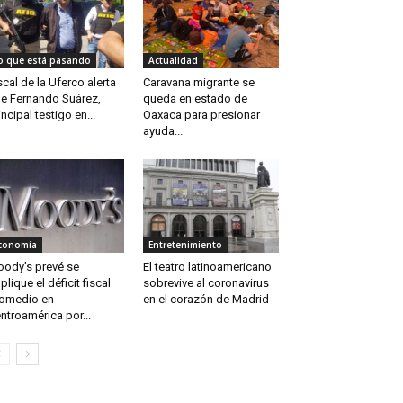
o que está pasando
Actualidad
scal de la Uferco alerta
Caravana migrante se
e Fernando Suárez,
queda en estado de
incipal testigo en...
Oaxaca para presionar
ayuda...
conomía
Entretenimiento
ody’s prevé se
El teatro latinoamericano
plique el déficit fiscal
sobrevive al coronavirus
omedio en
en el corazón de Madrid
ntroamérica por...