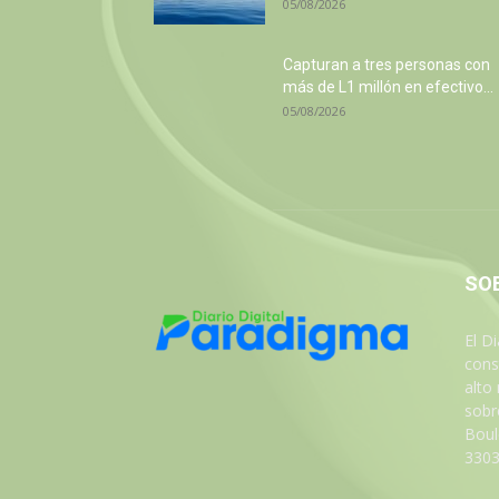
05/08/2026
Capturan a tres personas con
más de L1 millón en efectivo...
05/08/2026
SO
El D
cons
alto
sobre
Boul
3303