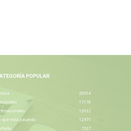
ATEGORÍA POPULAR
ticia
20954
acionales
17178
ternacionales
13932
o que está pasando
12471
ortada
7327