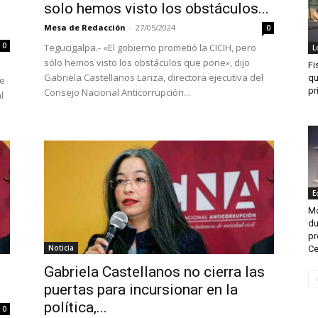
solo hemos visto los obstáculos...
Mesa de Redacción
-
27/05/2024
0
0
Tegucigalpa.- «El gobierno prometió la CICIH, pero
L
sólo hemos visto los obstáculos que pone», dijo
Fi
Gabriela Castellanos Lanza, directora ejecutiva del
qu
de
pr
Consejo Nacional Anticorrupción...
l
E
Mo
du
pr
Noticia
Ce
Gabriela Castellanos no cierra las
puertas para incursionar en la
política,...
0