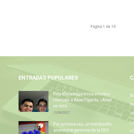
Página 1 de 19
ENTRADAS POPULARES
C
Rely Maradiaga envía emotivo
No
mensaje a Allan Fajardo, «Allan
N
se está...
11/08/2021
In
L
:
Por primera vez, un hondureño
asumirá la gerencia de la EEH
P