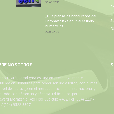
30/01/2022
Po
Ac
¿Qué piensa los hondureños del
Sa
Coronavirus? Según el estudio
número 79...
N
27/03/2020
BRE NOSOTROS
S
iario Digital Paradigma es una empresa legalmente
tituida en Honduras para poder servirle a usted, con el más
 nivel de liderazgo en el mercado nacional e internacional y
 todo con eficiencia y eficacia. Edificio Los Jarros
evard Morazan el 4to Piso Cubiculo #402 Tel: (504) 2231-
 / (504) 9522-3307