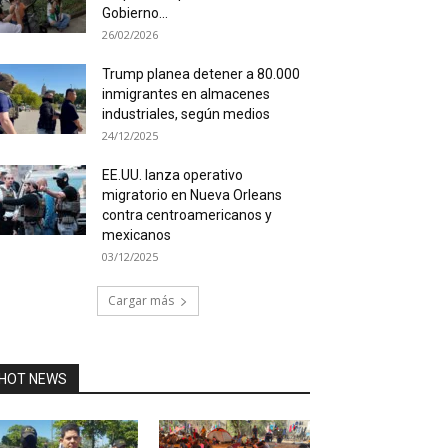
Gobierno...
26/02/2026
Trump planea detener a 80.000
inmigrantes en almacenes
industriales, según medios
24/12/2025
EE.UU. lanza operativo
migratorio en Nueva Orleans
contra centroamericanos y
mexicanos
03/12/2025
Cargar más
HOT NEWS