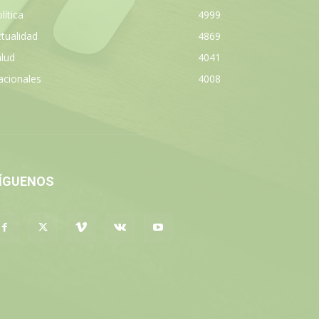
lítica
4999
tualidad
4869
lud
4041
acionales
4008
ÍGUENOS