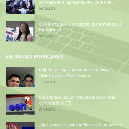
amenazado a representantes de la PGR...
06/08/2026
CNA alerta que la corrupción drena más de L3
mil millones...
06/08/2026
ENTRADAS POPULARES
Rely Maradiaga envía emotivo mensaje a
Allan Fajardo, «Allan se está...
11/08/2021
Por primera vez, un hondureño asumirá la
gerencia de la EEH
30/01/2022
¿Qué piensa los hondureños del Coronavirus?