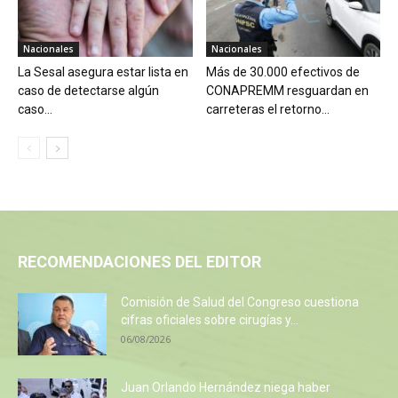
Nacionales
Nacionales
La Sesal asegura estar lista en
Más de 30.000 efectivos de
caso de detectarse algún
CONAPREMM resguardan en
caso...
carreteras el retorno...
RECOMENDACIONES DEL EDITOR
Comisión de Salud del Congreso cuestiona
cifras oficiales sobre cirugías y...
06/08/2026
Juan Orlando Hernández niega haber