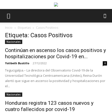
Inicio
Etiquetas
Casos Positivos
Etiqueta: Casos Positivos
Nacionales
Continúan en ascenso los casos positivos y
hospitalizaciones por Covid-19 en...
Yolibeth Bustillo
-
27/12/2022
0
Tegucigalpa.– La directora del Observatorio Covid-19 de la
Universidad Tecnológica Centroamericana (Unitec), Reina Durón
alertó que sigue en ascenso la positividad y hospitalizaciones por
el...
Nacionales
Honduras registra 123 casos nuevos y
cuatro fallecidos por covid-19