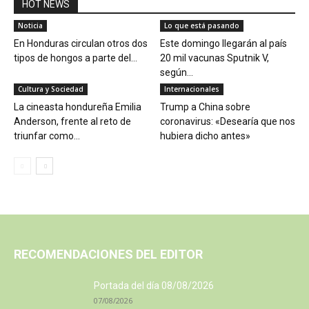
HOT NEWS
Noticia
Lo que está pasando
En Honduras circulan otros dos
Este domingo llegarán al país
tipos de hongos a parte del...
20 mil vacunas Sputnik V,
según...
Cultura y Sociedad
Internacionales
La cineasta hondureña Emilia
Trump a China sobre
Anderson, frente al reto de
coronavirus: «Desearía que nos
triunfar como...
hubiera dicho antes»
RECOMENDACIONES DEL EDITOR
Portada del día 08/08/2026
07/08/2026