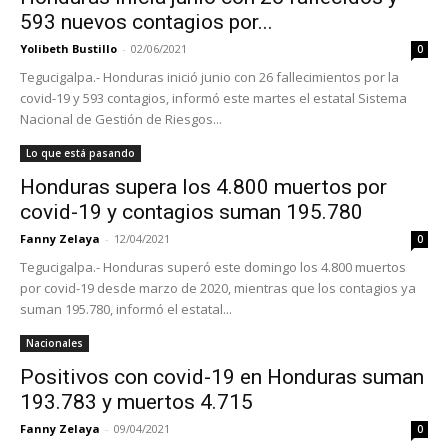
593 nuevos contagios por...
Yolibeth Bustillo
-
02/06/2021
0
Tegucigalpa.- Honduras inició junio con 26 fallecimientos por la
covid-19 y 593 contagios, informó este martes el estatal Sistema
Nacional de Gestión de Riesgos...
Lo que está pasando
Honduras supera los 4.800 muertos por
covid-19 y contagios suman 195.780
Fanny Zelaya
-
12/04/2021
0
Tegucigalpa.- Honduras superó este domingo los 4.800 muertos
por covid-19 desde marzo de 2020, mientras que los contagios ya
suman 195.780, informó el estatal...
Nacionales
Positivos con covid-19 en Honduras suman
193.783 y muertos 4.715
Fanny Zelaya
-
09/04/2021
0