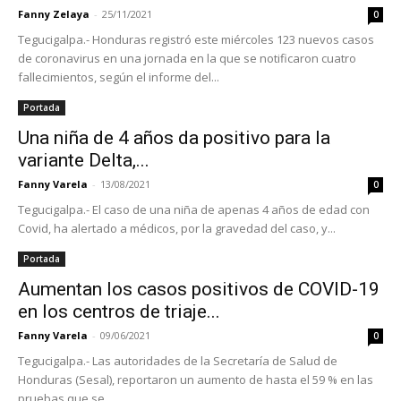
Fanny Zelaya
-
25/11/2021
0
Tegucigalpa.- Honduras registró este miércoles 123 nuevos casos
de coronavirus en una jornada en la que se notificaron cuatro
fallecimientos, según el informe del...
Portada
Una niña de 4 años da positivo para la
variante Delta,...
Fanny Varela
-
13/08/2021
0
Tegucigalpa.- El caso de una niña de apenas 4 años de edad con
Covid, ha alertado a médicos, por la gravedad del caso, y...
Portada
Aumentan los casos positivos de COVID-19
en los centros de triaje...
Fanny Varela
-
09/06/2021
0
Tegucigalpa.- Las autoridades de la Secretaría de Salud de
Honduras (Sesal), reportaron un aumento de hasta el 59 % en las
pruebas que se...