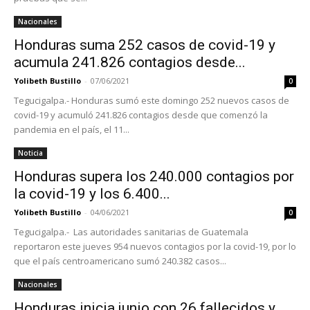
Nacionales
Honduras suma 252 casos de covid-19 y
acumula 241.826 contagios desde...
Yolibeth Bustillo
-
07/06/2021
0
Tegucigalpa.- Honduras sumó este domingo 252 nuevos casos de
covid-19 y acumuló 241.826 contagios desde que comenzó la
pandemia en el país, el 11...
Noticia
Honduras supera los 240.000 contagios por
la covid-19 y los 6.400...
Yolibeth Bustillo
-
04/06/2021
0
Tegucigalpa.- Las autoridades sanitarias de Guatemala
reportaron este jueves 954 nuevos contagios por la covid-19, por lo
que el país centroamericano sumó 240.382 casos...
Nacionales
Honduras inicia junio con 26 fallecidos y