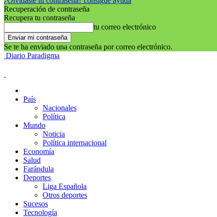
¿Olvidaste tu contraseña? consigue ayuda
Recuperación de contraseña
Recupera tu contraseña
tu correo electrónico
Se te ha enviado una contraseña por correo electrónico.
Diario Paradigma
País
Nacionales
Política
Mundo
Noticia
Política internacional
Economía
Salud
Farándula
Deportes
Liga Española
Otros deportes
Sucesos
Tecnología