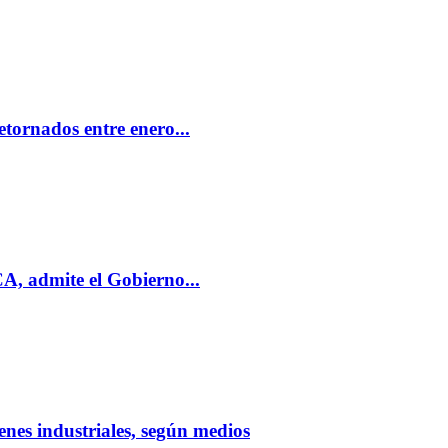
tornados entre enero...
, admite el Gobierno...
nes industriales, según medios