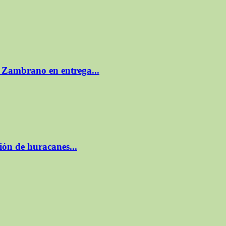
s Zambrano en entrega...
ión de huracanes...