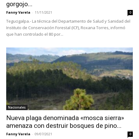
gorgojo...
Fanny Varela
-
11/11/2021
0
Tegucigalpa.- La técnica del Departamento de Salud y Sanidad del
Instituto de Conservación Forestal (ICF), Roxana Torres, informó
que han controlado el 80 por...
Nacionales
Nueva plaga denominada «mosca sierra»
amenaza con destruir bosques de pino...
Fanny Varela
-
09/07/2021
0