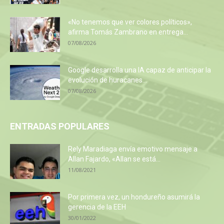
«No tenemos que ver colores políticos»,
afirma Tomás Zambrano en entrega...
07/08/2026
Google desarrolla una IA capaz de anticipar la
evolución de huracanes...
07/08/2026
ENTRADAS POPULARES
Rely Maradiaga envía emotivo mensaje a
Allan Fajardo, «Allan se está...
11/08/2021
Por primera vez, un hondureño asumirá la
gerencia de la EEH
30/01/2022