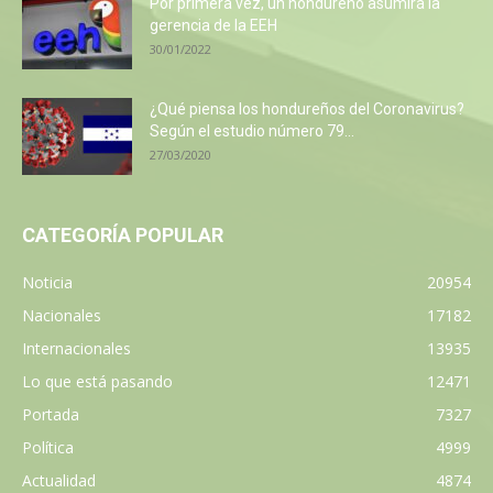
Por primera vez, un hondureño asumirá la
gerencia de la EEH
30/01/2022
¿Qué piensa los hondureños del Coronavirus?
Según el estudio número 79...
27/03/2020
CATEGORÍA POPULAR
Noticia
20954
Nacionales
17182
Internacionales
13935
Lo que está pasando
12471
Portada
7327
Política
4999
Actualidad
4874