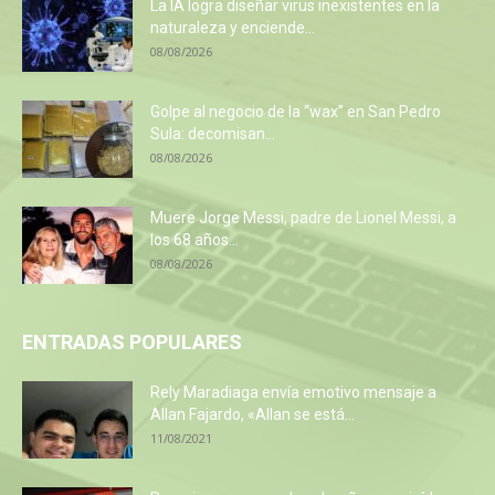
La IA logra diseñar virus inexistentes en la
naturaleza y enciende...
08/08/2026
Golpe al negocio de la “wax” en San Pedro
Sula: decomisan...
08/08/2026
Muere Jorge Messi, padre de Lionel Messi, a
los 68 años...
08/08/2026
ENTRADAS POPULARES
Rely Maradiaga envía emotivo mensaje a
Allan Fajardo, «Allan se está...
11/08/2021