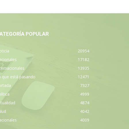
ATEGORÍA POPULAR
ticia
20954
acionales
17182
ternacionales
13935
o que está pasando
12471
ortada
7327
lítica
4999
tualidad
4874
lud
4042
acionales
4009