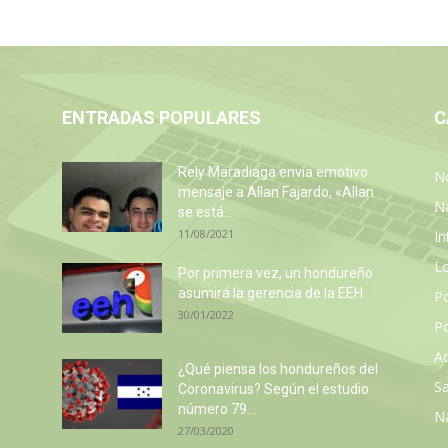
ENTRADAS POPULARES
C
Rely Maradiaga envía emotivo
No
mensaje a Allan Fajardo, «Allan
N
se está...
11/08/2021
In
L
Por primera vez, un hondureño
asumirá la gerencia de la EEH
P
30/01/2022
Po
Ac
¿Qué piensa los hondureños del
Sa
Coronavirus? Según el estudio
número 79...
N
27/03/2020