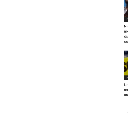
I
Ni
me
di
co
I
Un
mu
un.