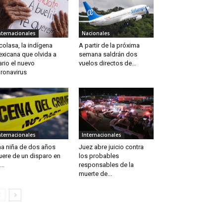
nternacionales
Nacionales
colasa, la indígena
A partir de la próxima
xicana que olvida a
semana saldrán dos
ario el nuevo
vuelos directos de...
ronavirus
nternacionales
Internacionales
a niña de dos años
Juez abre juicio contra
ere de un disparo en
los probables
..
responsables de la
muerte de...