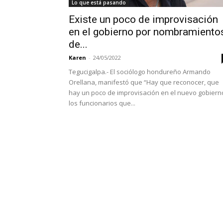
Lo que está pasando
Existe un poco de improvisación
en el gobierno por nombramiento
de...
Karen
-
24/05/2022
Tegucigalpa.- El sociólogo hondureño Armando
Orellana, manifestó que “Hay que reconocer, que
hay un poco de improvisación en el nuevo gobiern
los funcionarios que...