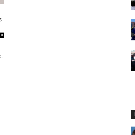
s
0
o,