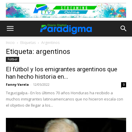
Inicio
Etiquetas
Argentinos
Etiqueta: argentinos
Fútbol
El fútbol y los emigrantes argentinos que
han hecho historia en...
Fanny Varela
-
12/05/2022
0
Tegucigalpa.- En los últimos 70 años Honduras ha recibido a
muchos inmigrantes latinoamericanos que no hicieron escala con
el objetivo de llegar a los...