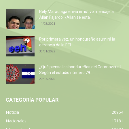
Rely Maradiaga envía emotivo mensaje a
Allan Fajardo, «Allan se está...
11/08/2021
Por primera vez, un hondureño asumirá la
gerencia de la EEH
30/01/2022
¿Qué piensa los hondureños del Coronavirus?
Según el estudio número 79...
27/03/2020
CATEGORÍA POPULAR
Noticia
20954
Nacionales
17181