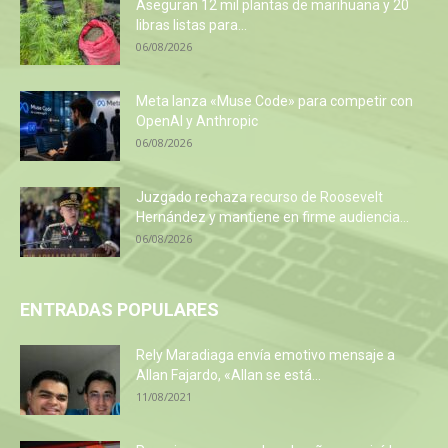
Aseguran 12 mil plantas de marihuana y 20
libras listas para...
06/08/2026
Meta lanza «Muse Code» para competir con
OpenAI y Anthropic
06/08/2026
Juzgado rechaza recurso de Roosevelt
Hernández y mantiene en firme audiencia...
06/08/2026
ENTRADAS POPULARES
Rely Maradiaga envía emotivo mensaje a
Allan Fajardo, «Allan se está...
11/08/2021