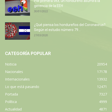
Por primera vez, un hondureño asumirá la
gerencia de la EEH
30/01/2022
¿Qué piensa los hondureños del Coronavirus?
Según el estudio número 79...
27/03/2020
CATEGORÍA POPULAR
Noticia
20954
Nacionales
17178
Internacionales
13932
Lo que está pasando
12471
Portada
7327
Política
4999
Actualidad
4871