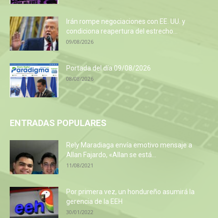
Irán rompe negociaciones con EE. UU. y
condiciona reapertura del estrecho...
09/08/2026
Portada del día 09/08/2026
08/08/2026
ENTRADAS POPULARES
Rely Maradiaga envía emotivo mensaje a
Allan Fajardo, «Allan se está...
11/08/2021
Por primera vez, un hondureño asumirá la
gerencia de la EEH
30/01/2022