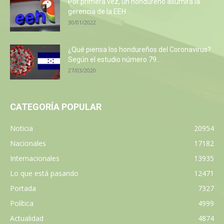
Por primera vez, un hondureño asumirá la
gerencia de la EEH
30/01/2022
¿Qué piensa los hondureños del Coronavirus?
Según el estudio número 79...
27/03/2020
CATEGORÍA POPULAR
Noticia
20954
Nacionales
17182
Internacionales
13935
Lo que está pasando
12471
Portada
7327
Política
4999
Actualidad
4874