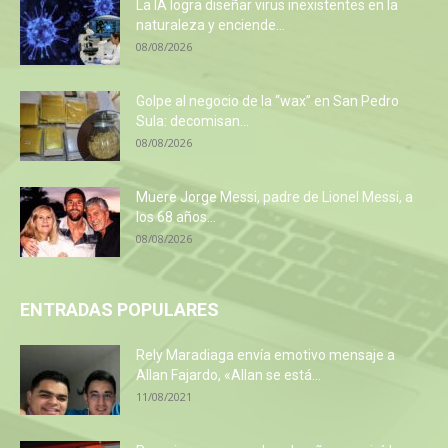
La IA logra diseñar virus inexistentes en la
naturaleza y enciende...
08/08/2026
Golpe al negocio de la “wax” en San Pedro
Sula: decomisan...
08/08/2026
Muere Jorge Messi, padre de Lionel Messi, a
los 68 años...
08/08/2026
ENTRADAS POPULARES
Rely Maradiaga envía emotivo mensaje a
Allan Fajardo, «Allan se está...
11/08/2021