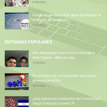
07/08/2026
Google desarrolla una IA capaz de anticipar la
evolución de huracanes...
07/08/2026
ENTRADAS POPULARES
Rely Maradiaga envía emotivo mensaje a
Allan Fajardo, «Allan se está...
11/08/2021
Por primera vez, un hondureño asumirá la
gerencia de la EEH
30/01/2022
¿Qué piensa los hondureños del Coronavirus?
Según el estudio número 79...