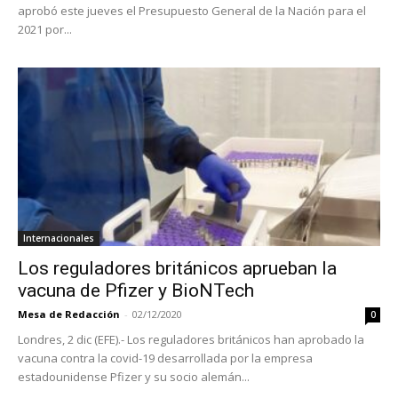
aprobó este jueves el Presupuesto General de la Nación para el
2021 por...
Internacionales
Los reguladores británicos aprueban la
vacuna de Pfizer y BioNTech
Mesa de Redacción
-
02/12/2020
0
Londres, 2 dic (EFE).- Los reguladores británicos han aprobado la
vacuna contra la covid-19 desarrollada por la empresa
estadounidense Pfizer y su socio alemán...