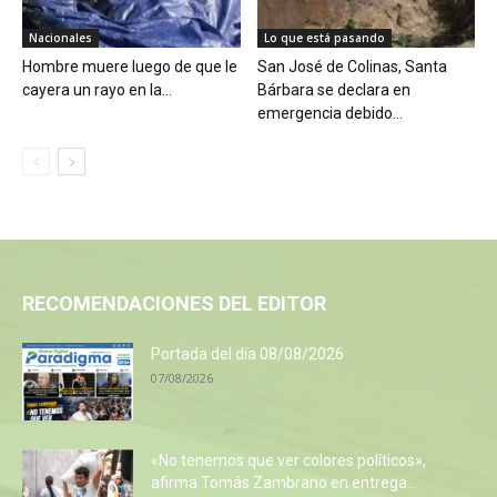
Nacionales
Lo que está pasando
Hombre muere luego de que le
San José de Colinas, Santa
cayera un rayo en la...
Bárbara se declara en
emergencia debido...
RECOMENDACIONES DEL EDITOR
Portada del día 08/08/2026
07/08/2026
«No tenemos que ver colores políticos»,
afirma Tomás Zambrano en entrega...