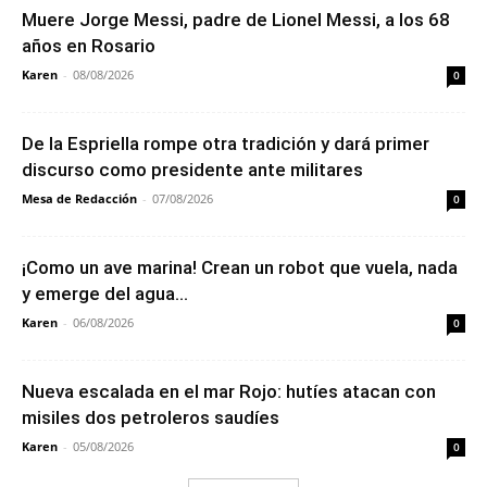
Muere Jorge Messi, padre de Lionel Messi, a los 68
años en Rosario
Karen
-
08/08/2026
0
De la Espriella rompe otra tradición y dará primer
discurso como presidente ante militares
Mesa de Redacción
-
07/08/2026
0
¡Como un ave marina! Crean un robot que vuela, nada
y emerge del agua...
Karen
-
06/08/2026
0
Nueva escalada en el mar Rojo: hutíes atacan con
misiles dos petroleros saudíes
Karen
-
05/08/2026
0