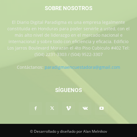
SOBRE NOSOTROS
El Diario Digital Paradigma es una empresa legalmente
constituida en Honduras para poder servirle a usted, con el
más alto nivel de liderazgo en el mercado nacional e
internacional y sobre todo con eficiencia y eficacia. Edificio
Los Jarros Boulevard Morazan el 4to Piso Cubiculo #402 Tel:
(504) 2231-3303 / (504) 9522-3307
Contáctanos:
paradigmaencuestadora@gmail.com
SÍGUENOS
© Desarrollado y diseñado por Alan Melnikov