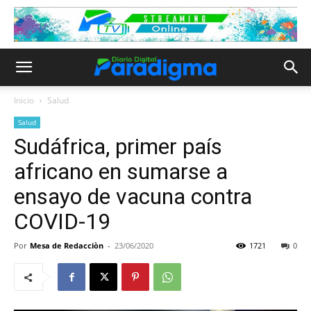
Inicio
Salud
Salud
Sudáfrica, primer país
africano en sumarse a
ensayo de vacuna contra
COVID-19
Por
Mesa de Redacciòn
-
23/06/2020
1721
0