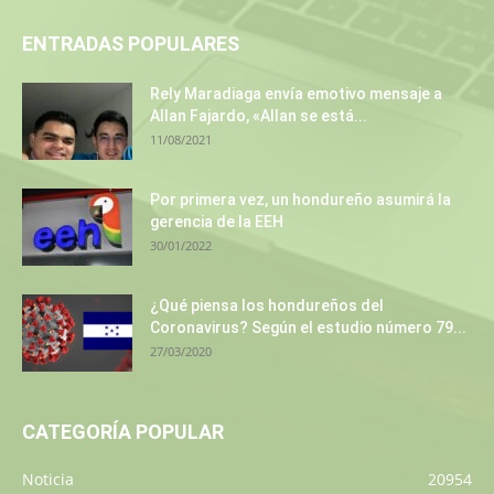
ENTRADAS POPULARES
Rely Maradiaga envía emotivo mensaje a
Allan Fajardo, «Allan se está...
11/08/2021
Por primera vez, un hondureño asumirá la
gerencia de la EEH
30/01/2022
¿Qué piensa los hondureños del
Coronavirus? Según el estudio número 79...
27/03/2020
CATEGORÍA POPULAR
Noticia
20954