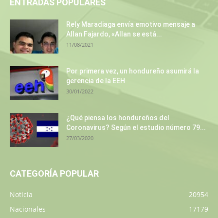
ENTRADAS POPULARES
Rely Maradiaga envía emotivo mensaje a
Allan Fajardo, «Allan se está...
11/08/2021
Por primera vez, un hondureño asumirá la
gerencia de la EEH
30/01/2022
¿Qué piensa los hondureños del
Coronavirus? Según el estudio número 79...
27/03/2020
CATEGORÍA POPULAR
Noticia
20954
Nacionales
17179