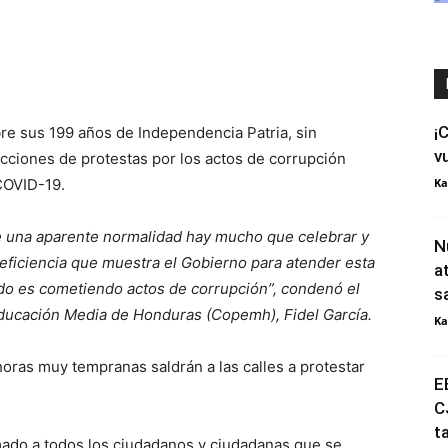
¡
e sus 199 años de Independencia Patria, sin
v
cciones de protestas por los actos de corrupción
COVID-19.
Ka
e una aparente normalidad hay mucho que celebrar y
N
eficiencia que muestra el Gobierno para atender esta
a
endo es cometiendo actos de corrupción”, condenó el
s
ducación Media de Honduras (Copemh), Fidel García.
Ka
oras muy tempranas saldrán a las calles a protestar
E
C
t
amado a todos los ciudadanos y ciudadanas que se