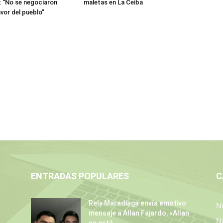
 “No se negociaron
maletas en La Ceiba
avor del pueblo”
ENTRADAS POPULARES
C
Rely Maradiaga envía emotivo
No
mensaje a Allan Fajardo, «Allan
N