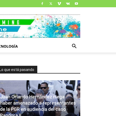
CNOLOGÍA
Lo que está pasando
Juan Orlando Hernández niega
haber amenazado a representantes
de la PGR en audiencia del caso
Pandora II