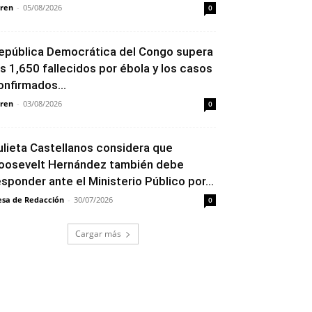
ren
-
05/08/2026
0
epública Democrática del Congo supera
os 1,650 fallecidos por ébola y los casos
onfirmados...
ren
-
03/08/2026
0
ulieta Castellanos considera que
oosevelt Hernández también debe
esponder ante el Ministerio Público por...
sa de Redacción
-
30/07/2026
0
Cargar más