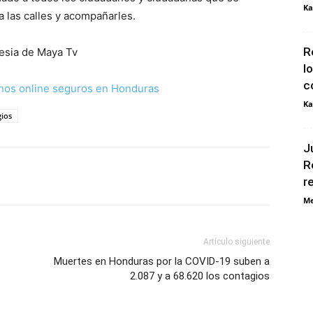
Ka
 a las calles y acompañarles.
R
esia de Maya Tv
l
c
nos online seguros en Honduras
Ka
gios
J
R
r
Me
Artículo siguiente
Muertes en Honduras por la COVID-19 suben a
2.087 y a 68.620 los contagios