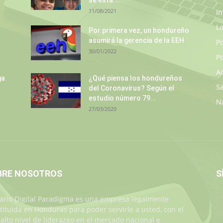
se está...
11/08/2021
In
L
Por primera vez, un hondureño
asumirá la gerencia de la EEH
P
30/01/2022
Po
A
ga
¿Qué piensa los hondureños
S
del Coronavirus? Según el
estudio número 79...
N
27/03/2020
BRE NOSOTROS
S
iario Digital Paradigma es una empresa legalmente
tituida en Honduras para poder servirle a usted, con el
alto nivel de liderazgo en el mercado nacional e