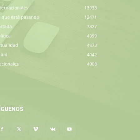
ternacionales
13933
o que está pasando
12471
ortada
7327
lítica
4999
ctualidad
4873
alud
4042
acionales
4008
ÍGUENOS