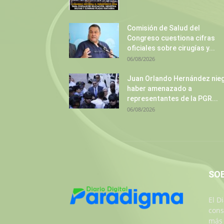
Comisión de Salud del
Congreso cuestiona cifras
oficiales sobre cirugías y...
06/08/2026
Juan Orlando Hernández nie
haber amenazado a
representantes de la PGR...
06/08/2026
SO
El D
cons
más 