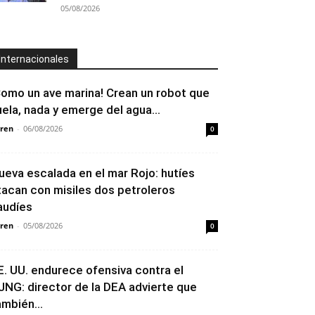
05/08/2026
Internacionales
Como un ave marina! Crean un robot que
uela, nada y emerge del agua...
ren
-
06/08/2026
0
ueva escalada en el mar Rojo: hutíes
tacan con misiles dos petroleros
audíes
ren
-
05/08/2026
0
E. UU. endurece ofensiva contra el
JNG: director de la DEA advierte que
ambién...