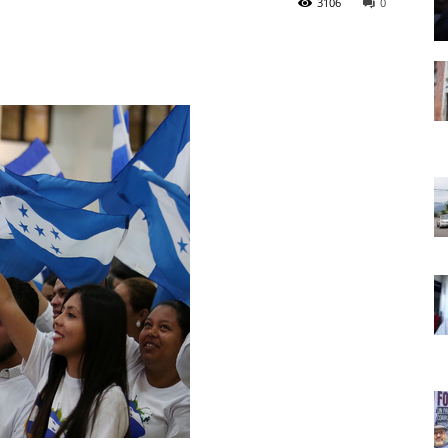
3106
0