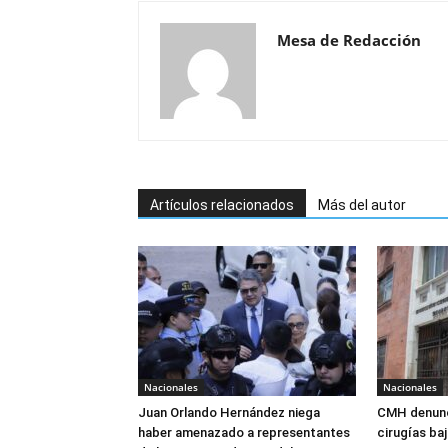
Mesa de Redacción
Artículos relacionados
Más del autor
Nacionales
Nacionales
Juan Orlando Hernández niega
CMH denunc
haber amenazado a representantes
cirugías ba