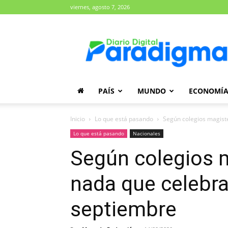
viernes, agosto 7, 2026
Diario
Paradigma
PAÍS
MUNDO
ECONOMÍ
Inicio
Lo que está pasando
Según colegios magiste
Lo que está pasando
Nacionales
Según colegios m
nada que celebra
septiembre