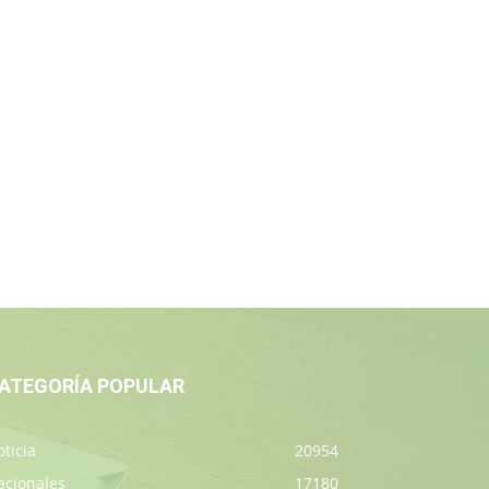
ATEGORÍA POPULAR
ticia
20954
acionales
17180