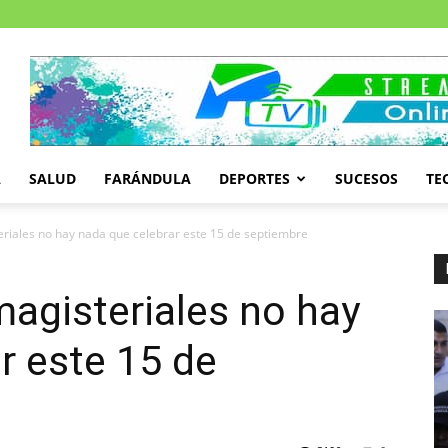
A
SALUD
FARÁNDULA
DEPORTES
SUCESOS
TE
riales no hay nada que celebrar este 15 de septiembre
agisteriales no hay
r este 15 de